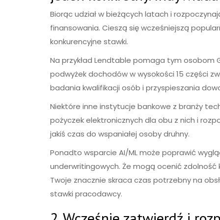
Biorąc udział w bieżących latach i rozpoczyn
finansowania. Cieszą się wcześniejszą popular
konkurencyjne stawki.
Na przykład Lendtable pomaga tym osobom Gre
podwyżek dochodów w wysokości 15 części zwią
badania kwalifikacji osób i przyspieszania dow
Niektóre inne instytucje bankowe z branży tec
pożyczek elektronicznych dla obu z nich i rozp
jakiś czas do wspaniałej osoby druhny.
Ponadto wsparcie AI/ML może poprawić wygląd 
underwritingowych. Że mogą ocenić zdolność 
Twoje znacznie skraca czas potrzebny na ob
stawki pracodawcy.
2. Wcześnie zatwierdź i roz