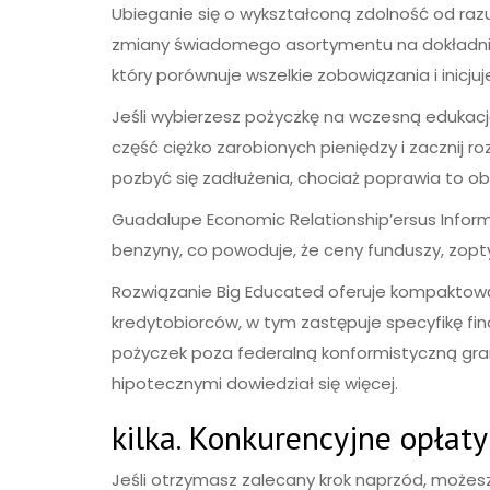
Ubieganie się o wykształconą zdolność od razu
zmiany świadomego asortymentu na dokładnie t
który porównuje wszelkie zobowiązania i inicjuj
Jeśli wybierzesz pożyczkę na wczesną edukacj
część ciężko zarobionych pieniędzy i zacznij ro
pozbyć się zadłużenia, chociaż poprawia to ob
Guadalupe Economic Relationship’ersus Infor
benzyny, co powoduje, że ceny funduszy, zopty
Rozwiązanie Big Educated oferuje kompakto
kredytobiorców, w tym zastępuje specyfikę f
pożyczek poza federalną konformistyczną gra
hipotecznymi dowiedział się więcej.
kilka. Konkurencyjne opłaty
Jeśli otrzymasz zalecany krok naprzód, możesz