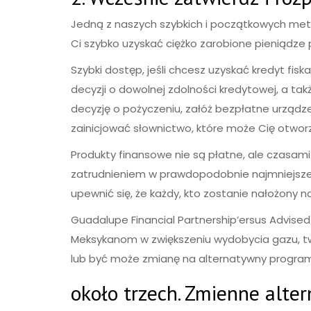
Jedną z naszych szybkich i początkowych me
Ci szybko uzyskać ciężko zarobione pieniądze 
Szybki dostęp, jeśli chcesz uzyskać kredyt fisk
decyzji o dowolnej zdolności kredytowej, a t
decyzję o pożyczeniu, załóż bezpłatne urządz
zainicjować słownictwo, które może Cię otwor
Produkty finansowe nie są płatne, ale czasam
zatrudnieniem w prawdopodobnie najmniejszej i
upewnić się, że każdy, kto zostanie nałożony
Guadalupe Financial Partnership’ersus Advi
Meksykanom w zwiększeniu wydobycia gazu, tw
lub być może zmianę na alternatywny progra
około trzech. Zmienne alte