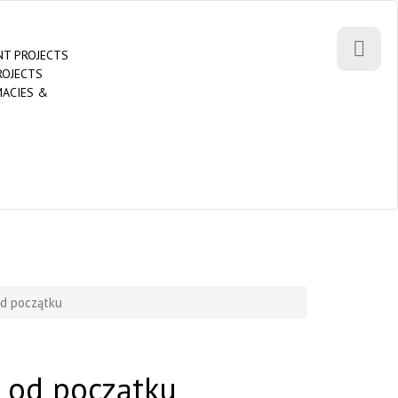
T PROJECTS
ROJECTS
MACIES &
od początku
e od początku