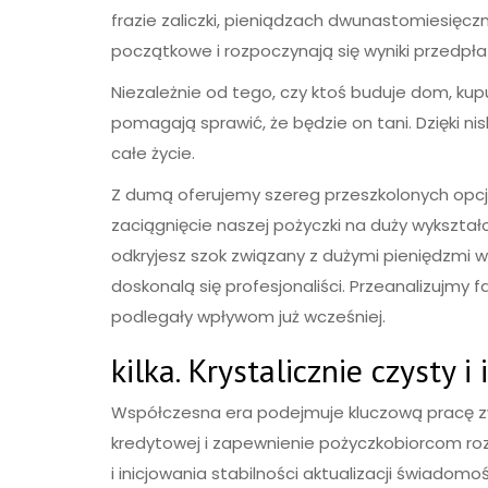
frazie zaliczki, pieniądzach dwunastomiesięcz
początkowe i rozpoczynają się wyniki przedpła
Niezależnie od tego, czy ktoś buduje dom, k
pomagają sprawić, że będzie on tani. Dzięki 
całe życie.
Z dumą oferujemy szereg przeszkolonych opcji
zaciągnięcie naszej pożyczki na duży wykształ
odkryjesz szok związany z dużymi pieniędzmi w
doskonalą się profesjonaliści. Przeanalizujmy f
podlegały wpływom już wcześniej.
kilka. Krystalicznie czysty i
Współczesna era podejmuje kluczową pracę zw
kredytowej i zapewnienie pożyczkobiorcom ro
i inicjowania stabilności aktualizacji świado