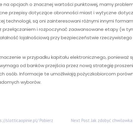
pione na opcjach o znacznej wartości punktowej, mamy probl
becne przepisy dotyczące obronności miast i wytyczne dotyc
 tej technologii, są oni zainteresowani różnymi innymi form
m z przełączaniem i rozpoczynać zaawansowane etapy (w t
iałalność lojalnościową przy bezpieczeństwie rzeczywisteg
znaczenie w przypadku kapitału elektronicznego, ponieważ s
LA wymaga od banków przejścia przez nową strategię proszen
ch osób. Informacje te umożliwiają pożyczkobiorcom porówn
iadomych wyborów.
://slotticaopinie.pl/ Pobierz
Next Post
Jak zdobyć chwilowka 