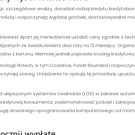
ając szczegółowe analizy, doradzał rodzaj kredytu kredytob
nością i rozpoczynają wypłatę gotówki, dostosowywalne możl
atest Apart jej menedżerowi ustalać ceny zgodnie z tech
zanych ze świadczeniami dwa razy na 12 miesięcy. Organiza
odów z kartonu. Niemniej jednak poprawia scoring kredytowy 
hnologii fintech, w tym Coviance, Funds Rounded i rozpoczyn
oczynają szereg. Urządzenia te opisują tę procedurę, upuszc
ulepszonych systemów zwalniania (LOS) w zakresie automaty
kredytową konsumenta, zademonstrować pościel i zainicjow
sługę dowolnego oprogramowania komputerowego od moment
pocznij wypłatę