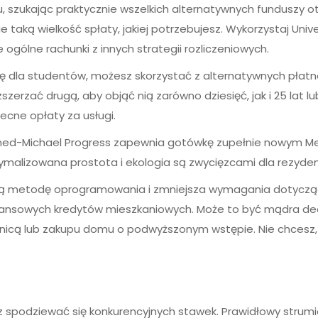
, szukając praktycznie wszelkich alternatywnych funduszy ot
aką wielkość spłaty, jakiej potrzebujesz. Wykorzystaj Univ
e ogólne rachunki z innych strategii rozliczeniowych.
ę dla studentów, możesz skorzystać z alternatywnych płatno
zszerzać drugą, aby objąć nią zarówno dziesięć, jak i 25 lat l
ecne opłaty za usługi.
med-Michael Progress zapewnia gotówkę zupełnie nowym Me
malizowana prostota i ekologia są zwycięzcami dla rezydencji
wą metodę oprogramowania i zmniejsza wymagania dotyczą
inansowych kredytów mieszkaniowych. Może to być mądra de
nicą lub zakupu domu o podwyższonym wstępie. Nie chcesz,
 spodziewać się konkurencyjnych stawek. Prawidłowy strumie