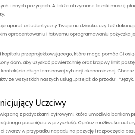
nych i innych pozycjach. A także otrzymane liczniki muszą pł
ty.
upuje aparat ortodontyczny Twojemu dziecku, czy też dokon
niskim oprocentowaniu i łatwemu oprogramowaniu pożyczka je
 kapitału przeprojektowującego, które mogą pomóc Ci osiąg
cony dom, aby uzyskać powierzchnię oraz krajowy limit postę
 kontekście długoterminowej sytuacji ekonomicznej. Chcesz d
akty ze wszystkich naszych usług „przejdź do przodu”. *Język,
 inicjujący Uczciwy
iązaną z pożyczkami cyfrowymi, która umożliwia bankom pr
zsądnego posunięcia w przyszłość. Oprócz możliwości autor
mości twarzy w przypadku napadu na pozycję i rozpoczęcia os