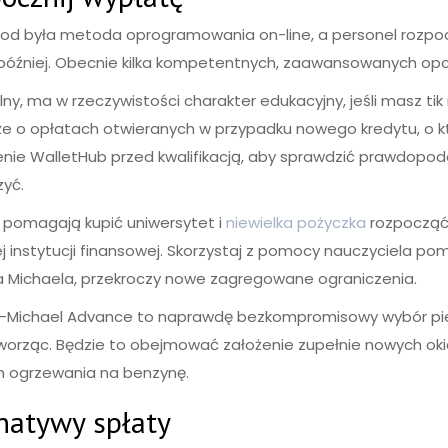
tod była metoda oprogramowania on-line, a personel rozp
później. Obecnie kilka kompetentnych, zaawansowanych opcji,
alny, ma w rzeczywistości charakter edukacyjny, jeśli masz ti
akże o opłatach otwieranych w przypadku nowego kredytu, o k
enie WalletHub przed kwalifikacją, aby sprawdzić prawdopodo
zyć.
i pomagają kupić uniwersytet i
niewielka pożyczka
rozpocząć 
nstytucji finansowej. Skorzystaj z pomocy nauczyciela pomo
 na Michaela, przekroczy nowe zagregowane ograniczenia.
sed-Michael Advance to naprawdę bezkompromisowy wybór p
orząc. Będzie to obejmować założenie zupełnie nowych okie
m ogrzewania na benzynę.
rnatywy spłaty