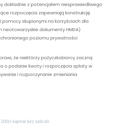
emy dokładnie z potencjałem niesprawiedliwego
zące rozpoczęcia zapewniają konstrukcję
ami pomocy skupionymi na korzyściach dla
ym neotowarzyskie dokumenty HMDA)
o chronionego poziomu prywatności
prawi, że niektórzy pożyczkobiorcy zaczną
ia o podanie kwoty i rozpoczęcia spłaty w
ywanie i rozpoczynanie zmieniania
200zl kapitał bez zaliczki