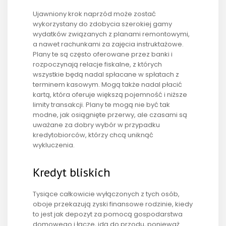
Ujawniony krok naprzód może zostać
wykorzystany do zdobycia szerokiej gamy
wydatków związanych z planami remontowymi,
a nawet rachunkami za zajęcia instruktażowe.
Plany te są często oferowane przez banki i
rozpoczynają relacje fiskalne, z których
wszystkie będą nadal spłacane w spłatach z
terminem kasowym. Mogą także nadal płacić
kartą, która oferuje większą pojemność i niższe
limity transakcji. Plany te mogą nie być tak
modne, jak osiągnięte przerwy, ale czasami są
uważane za dobry wybór w przypadku
kredytobiorców, którzy chcą uniknąć
wykluczenia.
Kredyt bliskich
Tysiące całkowicie wyłączonych z tych osób,
oboje przekazują zyski finansowe rodzinie, kiedy
to jest jak depozyt za pomocą gospodarstwa
domowego i łącze, idą do przodu, ponieważ