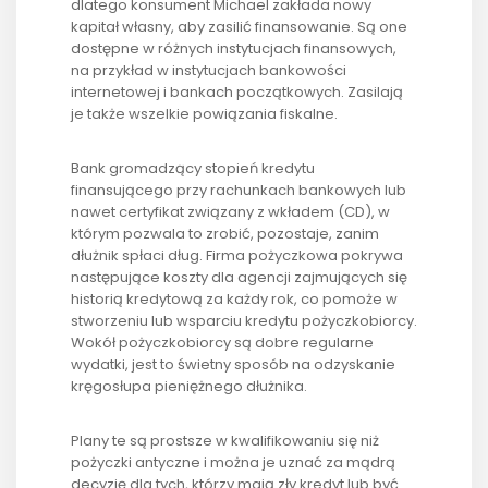
dlatego konsument Michael zakłada nowy
kapitał własny, aby zasilić finansowanie. Są one
dostępne w różnych instytucjach finansowych,
na przykład w instytucjach bankowości
internetowej i bankach początkowych. Zasilają
je także wszelkie powiązania fiskalne.
Bank gromadzący stopień kredytu
finansującego przy rachunkach bankowych lub
nawet certyfikat związany z wkładem (CD), w
którym pozwala to zrobić, pozostaje, zanim
dłużnik spłaci dług. Firma pożyczkowa pokrywa
następujące koszty dla agencji zajmujących się
historią kredytową za każdy rok, co pomoże w
stworzeniu lub wsparciu kredytu pożyczkobiorcy.
Wokół pożyczkobiorcy są dobre regularne
wydatki, jest to świetny sposób na odzyskanie
kręgosłupa pieniężnego dłużnika.
Plany te są prostsze w kwalifikowaniu się niż
pożyczki antyczne i można je uznać za mądrą
decyzję dla tych, którzy mają zły kredyt lub być