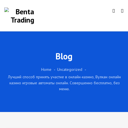
Blog
Home
Uncategorized
Лучший способ принять участие в онлайн-казино, Вулкан онлайн
казино игровые автоматы онлайн. Совершенно бесплатно, без
меню.