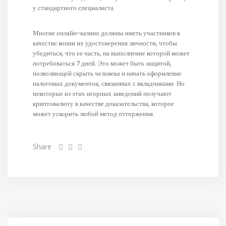
у стандартного специалиста.
Многие онлайн-казино должны иметь участников в
качестве копии их удостоверения личности, чтобы
убедиться, что ее часть, на выполнение которой может
потребоваться 7 дней. Это может быть защитой,
позволяющей скрыть человека и начать оформление
налоговых документов, связанных с вкладчиками. Но
некоторые из этих игорных заведений получают
криптовалюту в качестве доказательства, которое
может ускорить любой метод отторжения.
Share