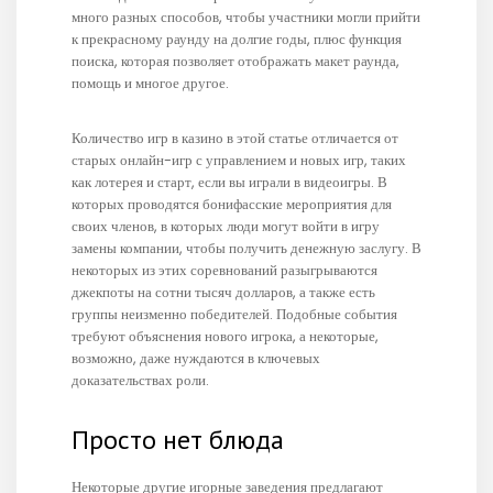
много разных способов, чтобы участники могли прийти
к прекрасному раунду на долгие годы, плюс функция
поиска, которая позволяет отображать макет раунда,
помощь и многое другое.
Количество игр в казино в этой статье отличается от
старых онлайн-игр с управлением и новых игр, таких
как лотерея и старт, если вы играли в видеоигры. В
которых проводятся бонифасские мероприятия для
своих членов, в которых люди могут войти в игру
замены компании, чтобы получить денежную заслугу. В
некоторых из этих соревнований разыгрываются
джекпоты на сотни тысяч долларов, а также есть
группы неизменно победителей. Подобные события
требуют объяснения нового игрока, а некоторые,
возможно, даже нуждаются в ключевых
доказательствах роли.
Просто нет блюда
Некоторые другие игорные заведения предлагают