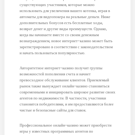
существующих участников, которые можно
использовать для увеличения вашего котенка, играя в
автоматы для видеопокера на реальные деньги. Ниже
дополнительных бонусов есть бесплатные ходы,
возврат денег и другие виды преимуществ. Однако,
когда вы начинаете вместе со своим денежным
вознаграждением, новое интернет-казино может быть
зарегистрировано в соответствии с законодательством
и начать пользоваться популярностью.
Авторитетное интернет-казино получит группы
возможностей пополнения счета и начнет
превосходное обслуживание клиентов. Приемлемый
рынок также вынуждает онлайн-казино становиться
современными и инициировать широкое развитие своих
агентов по недвижимости. В частности, участники
становятся победителями, и им предоставляются более
чистые и безопасные сайты для ставок.
Профессиональное онлайн-казино может приобрести
игры у известных программных агентов по