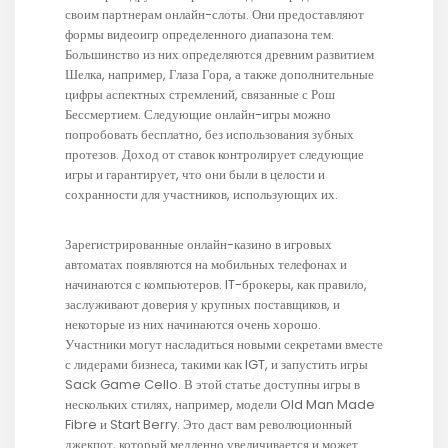
своим партнерам онлайн-слоты. Они предоставляют
формы видеоигр определенного диапазона тем.
Большинство из них определяются древним развитием
Шелка, например, Глаза Гора, а также дополнительные
цифры аспектных стремлений, связанные с Рош
Бессмертием. Следующие онлайн-игры можно
попробовать бесплатно, без использования зубных
протезов. Доход от ставок контролирует следующие
игры и гарантирует, что они были в целости и
сохранности для участников, использующих их.
Зарегистрированные онлайн-казино в игровых
автоматах появляются на мобильных телефонах и
начинаются с компьютеров. IT-брокеры, как правило,
заслуживают доверия у крупных поставщиков, и
некоторые из них начинаются очень хорошо.
Участники могут насладиться новыми секретами вместе
с лидерами бизнеса, такими как IGT, и запустить игры
Sack Game Cello. В этой статье доступны игры в
нескольких стилях, например, модели Old Man Made
Fibre и Start Berry. Это даст вам революционный
джекпот, который медленно увеличивается и может