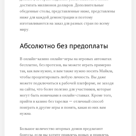
достигать миллионов долларов. Дополнительные
обеденные столы, представленные ниже, представлены
ниже для каждой демонстрации и поэтому
изготавливаются на заказ для разных стран по всему
миру.
Абсолютно без предоплаты
В онлайн-казино онлайн-игры на игровых автоматах
бесплатно, без протезов, вы можете играть примерно
так, как вам нужно, и вам также нужно носить Майкла,
чтобы процентировать любую личность. Вы даже
можете подключиться к рабочей платформе, не заходя
на сайты, что более полезно для участников, которые
могут быть новичками в онлайн-ставках. Кроме того,
прийти в казино без тарелки — отличный способ
поиграть в другие игры и понять, какая из них вам
нужна.
Большое количество игорных домов предлагают
бонусы, если вы хотите привлечь новых и привлечь