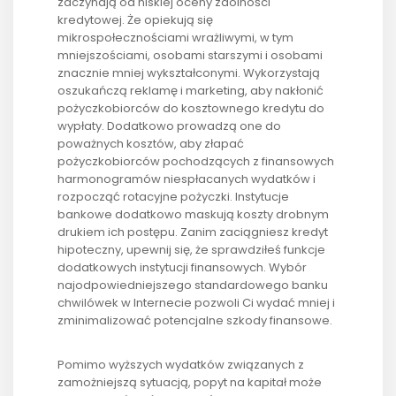
zaczynają od niskiej oceny zdolności
kredytowej. Że opiekują się
mikrospołecznościami wrażliwymi, w tym
mniejszościami, osobami starszymi i osobami
znacznie mniej wykształconymi. Wykorzystają
oszukańczą reklamę i marketing, aby nakłonić
pożyczkobiorców do kosztownego kredytu do
wypłaty. Dodatkowo prowadzą one do
poważnych kosztów, aby złapać
pożyczkobiorców pochodzących z finansowych
harmonogramów niespłacanych wydatków i
rozpocząć rotacyjne pożyczki. Instytucje
bankowe dodatkowo maskują koszty drobnym
drukiem ich postępu. Zanim zaciągniesz kredyt
hipoteczny, upewnij się, że sprawdziłeś funkcje
dodatkowych instytucji finansowych. Wybór
najodpowiedniejszego standardowego banku
chwilówek w Internecie pozwoli Ci wydać mniej i
zminimalizować potencjalne szkody finansowe.
Pomimo wyższych wydatków związanych z
zamożniejszą sytuacją, popyt na kapitał może