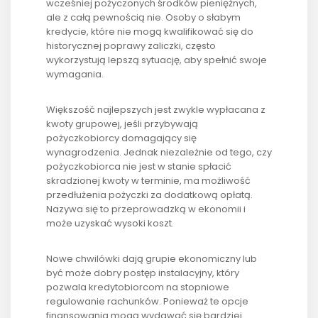
wcześniej pożyczonych środków pieniężnych,
ale z całą pewnością nie. Osoby o słabym
kredycie, które nie mogą kwalifikować się do
historycznej poprawy zaliczki, często
wykorzystują lepszą sytuację, aby spełnić swoje
wymagania.
Większość najlepszych jest zwykle wypłacana z
kwoty grupowej, jeśli przybywają
pożyczkobiorcy domagający się
wynagrodzenia. Jednak niezależnie od tego, czy
pożyczkobiorca nie jest w stanie spłacić
skradzionej kwoty w terminie, ma możliwość
przedłużenia pożyczki za dodatkową opłatą.
Nazywa się to przeprowadzką w ekonomii i
może uzyskać wysoki koszt.
Nowe chwilówki dają grupie ekonomiczny lub
być może dobry postęp instalacyjny, który
pozwala kredytobiorcom na stopniowe
regulowanie rachunków. Ponieważ te opcje
finansowania mogą wydawać się bardziej