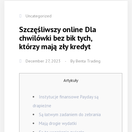
Uncategorized
Szczęśliwszy online Dla
chwilówki bez bik tych,
którzy mają zły kredyt
December 27, 2023
-
By
Benta Trading
Artykuły
Instytucje finansowe Payday są
drapieżne
Są łatwym zadaniem do zebrania
Mają drogie wydatki