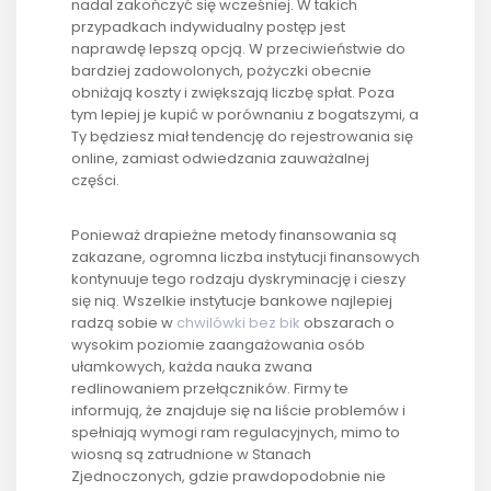
nadal zakończyć się wcześniej. W takich
przypadkach indywidualny postęp jest
naprawdę lepszą opcją. W przeciwieństwie do
bardziej zadowolonych, pożyczki obecnie
obniżają koszty i zwiększają liczbę spłat. Poza
tym lepiej je kupić w porównaniu z bogatszymi, a
Ty będziesz miał tendencję do rejestrowania się
online, zamiast odwiedzania zauważalnej
części.
Ponieważ drapieżne metody finansowania są
zakazane, ogromna liczba instytucji finansowych
kontynuuje tego rodzaju dyskryminację i cieszy
się nią. Wszelkie instytucje bankowe najlepiej
radzą sobie w
chwilówki bez bik
obszarach o
wysokim poziomie zaangażowania osób
ułamkowych, każda nauka zwana
redlinowaniem przełączników. Firmy te
informują, że znajduje się na liście problemów i
spełniają wymogi ram regulacyjnych, mimo to
wiosną są zatrudnione w Stanach
Zjednoczonych, gdzie prawdopodobnie nie