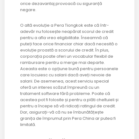
orice dezavantaj provoacă cu siguranță
negare.
O altă evoluție a Pera Tiongkok este că într-
adevăr nu folosește neapărat scorul de credit
pentru a afla vreo eligibilitate. Înseamnă că
puteți face orice financiar chiar dacă necesită o
evoluție proastă a scorului de credit. În plus,
corporația poate oferi un vocabular flexibil de
rambursare pentru a merge mai departe.
Aceasta este o opțiune bună pentru persoanele
care locuiesc cu salarii dacă aveți nevoie de
salarii. De asemenea, acest serviciu special
oferă un interes scăzut împreună cu un
tratament software fără probleme. Poate că
acestea pot fi folosite și pentru a plăti cheltuieli și
pentru a începe să vă ridicați ratingul de credit.
Dar, asigurați-vă că nu se îmbunătățește
granița de împrumut prin Pera China ar putea fi
limitată.