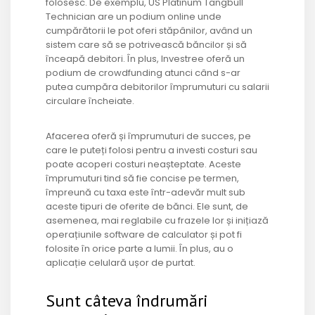
folosesc. De exemplu, US Platinum Tangbull
Technician are un podium online unde
cumpărătorii le pot oferi stăpânilor, având un
sistem care să se potrivească băncilor și să
înceapă debitori. În plus, Investree oferă un
podium de crowdfunding atunci când s-ar
putea cumpăra debitorilor împrumuturi cu salarii
circulare încheiate.
Afacerea oferă și împrumuturi de succes, pe
care le puteți folosi pentru a investi costuri sau
poate acoperi costuri neașteptate. Aceste
împrumuturi tind să fie concise pe termen,
împreună cu taxa este într-adevăr mult sub
aceste tipuri de oferite de bănci. Ele sunt, de
asemenea, mai reglabile cu frazele lor și inițiază
operațiunile software de calculator și pot fi
folosite în orice parte a lumii. În plus, au o
aplicație celulară ușor de purtat.
Sunt câteva îndrumări