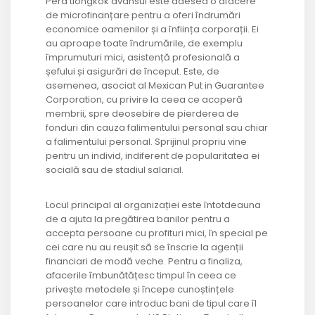
Pera tiongkok avansul este adesea o afacere
de microfinanțare pentru a oferi îndrumări
economice oamenilor și a înființa corporații. Ei
au aproape toate îndrumările, de exemplu
împrumuturi mici, asistență profesională a
șefului și asigurări de început. Este, de
asemenea, asociat al Mexican Put in Guarantee
Corporation, cu privire la ceea ce acoperă
membrii, spre deosebire de pierderea de
fonduri din cauza falimentului personal sau chiar
a falimentului personal. Sprijinul propriu vine
pentru un individ, indiferent de popularitatea ei
socială sau de stadiul salarial.
Locul principal al organizației este întotdeauna
de a ajuta la pregătirea banilor pentru a
accepta persoane cu profituri mici, în special pe
cei care nu au reușit să se înscrie la agenții
financiari de modă veche. Pentru a finaliza,
afacerile îmbunătățesc timpul în ceea ce
privește metodele și începe cunoștințele
persoanelor care introduc bani de tipul care îl