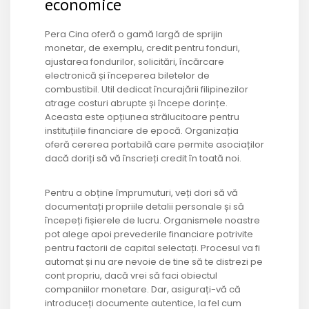
economice
Pera Cina oferă o gamă largă de sprijin
monetar, de exemplu, credit pentru fonduri,
ajustarea fondurilor, solicitări, încărcare
electronică și începerea biletelor de
combustibil. Util dedicat încurajării filipinezilor
atrage costuri abrupte și începe dorințe.
Aceasta este opțiunea strălucitoare pentru
instituțiile financiare de epocă. Organizația
oferă cererea portabilă care permite asociaților
dacă doriți să vă înscrieți credit în toată noi.
Pentru a obține împrumuturi, veți dori să vă
documentați propriile detalii personale și să
începeți fișierele de lucru. Organismele noastre
pot alege apoi prevederile financiare potrivite
pentru factorii de capital selectați. Procesul va fi
automat și nu are nevoie de tine să te distrezi pe
cont propriu, dacă vrei să faci obiectul
companiilor monetare. Dar, asigurați-vă că
introduceți documente autentice, la fel cum