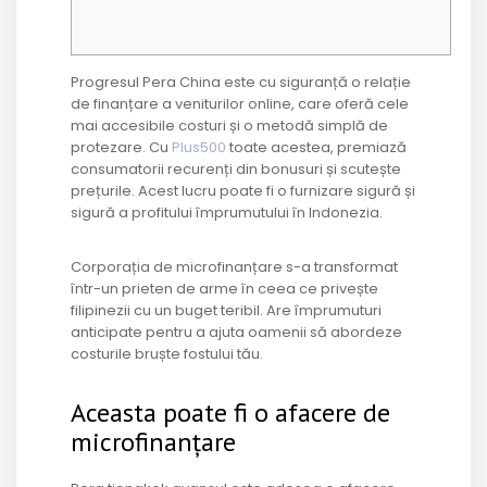
Progresul Pera China este cu siguranță o relație
de finanțare a veniturilor online, care oferă cele
mai accesibile costuri și o metodă simplă de
protezare. Cu
Plus500
toate acestea, premiază
consumatorii recurenți din bonusuri și scutește
prețurile.
Acest lucru poate fi o furnizare sigură și
sigură a profitului împrumutului în Indonezia.
Corporația de microfinanțare s-a transformat
într-un prieten de arme în ceea ce privește
filipinezii cu un buget teribil. Are împrumuturi
anticipate pentru a ajuta oamenii să abordeze
costurile bruște fostului tău.
Aceasta poate fi o afacere de
microfinanțare