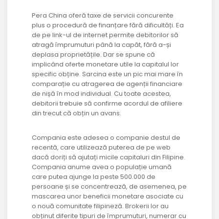
Pera China oferă taxe de servicii concurente
plus o procedură de finanțare fără dificultăți. Ea
de pe link-ul de internet permite debitorilor să
atragă împrumuturi până la capăt, fără a-și
deplasa proprietățile. Dar se spune că
implicând oferte monetare utile la capitalul lor
specific obține. Sarcina este un pic mai mare în
comparație cu atragerea de agenții financiare
de nișă în mod individual. Cu toate acestea,
debitorii trebuie să confirme acordul de afiliere
din trecut că obțin un avans.
Compania este adesea o companie destul de
recentă, care utilizează puterea de pe web
dacă doriți să ajutați micile capitaluri din Filipine.
Compania anume avea o populație umană
care putea ajunge la peste 500.000 de
persoane și se concentrează, de asemenea, pe
mascarea unor beneficii monetare asociate cu
o nouă comunitate filipineză. Brokerii lor au
obținut diferite tipuri de împrumuturi, numerar cu