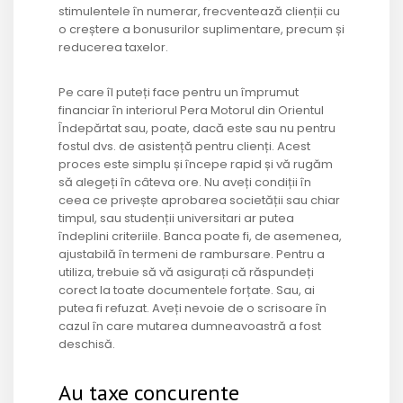
stimulentele în numerar, frecventează clienții cu
o creștere a bonusurilor suplimentare, precum și
reducerea taxelor.
Pe care îl puteți face pentru un împrumut
financiar în interiorul Pera Motorul din Orientul
Îndepărtat sau, poate, dacă este sau nu pentru
fostul dvs. de asistență pentru clienți. Acest
proces este simplu și începe rapid și vă rugăm
să alegeți în câteva ore. Nu aveți condiții în
ceea ce privește aprobarea societății sau chiar
timpul, sau studenții universitari ar putea
îndeplini criteriile. Banca poate fi, de asemenea,
ajustabilă în termeni de rambursare. Pentru a
utiliza, trebuie să vă asigurați că răspundeți
corect la toate documentele forțate. Sau, ai
putea fi refuzat. Aveți nevoie de o scrisoare în
cazul în care mutarea dumneavoastră a fost
deschisă.
Au taxe concurente