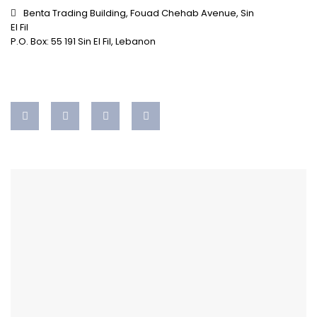
Benta Trading Building, Fouad Chehab Avenue, Sin
El Fil
P.O. Box: 55 191 Sin El Fil, Lebanon