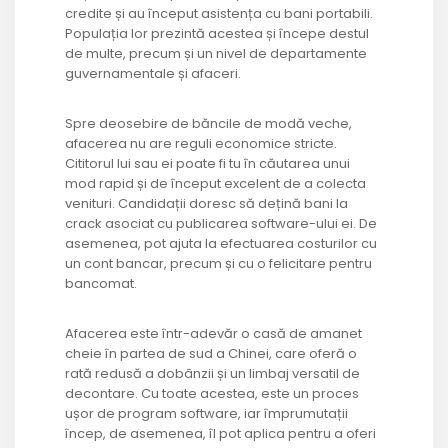
credite și au început asistența cu bani portabili.
Populația lor prezintă acestea și începe destul
de multe, precum și un nivel de departamente
guvernamentale și afaceri.
Spre deosebire de băncile de modă veche,
afacerea nu are reguli economice stricte.
Cititorul lui sau ei poate fi tu în căutarea unui
mod rapid și de început excelent de a colecta
venituri. Candidații doresc să dețină bani la
crack asociat cu publicarea software-ului ei. De
asemenea, pot ajuta la efectuarea costurilor cu
un cont bancar, precum și cu o felicitare pentru
bancomat.
Afacerea este într-adevăr o casă de amanet
cheie în partea de sud a Chinei, care oferă o
rată redusă a dobânzii și un limbaj versatil de
decontare. Cu toate acestea, este un proces
ușor de program software, iar împrumutații
încep, de asemenea, îl pot aplica pentru a oferi