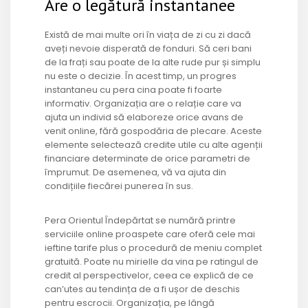
Are o legătură instantanee
Există de mai multe ori în viața de zi cu zi dacă
aveți nevoie disperată de fonduri. Să ceri bani
de la frați sau poate de la alte rude pur și simplu
nu este o decizie. În acest timp, un progres
instantaneu cu pera cina poate fi foarte
informativ. Organizația are o relație care va
ajuta un individ să elaboreze orice avans de
venit online, fără gospodăria de plecare. Aceste
elemente selectează credite utile cu alte agenții
financiare determinate de orice parametri de
împrumut. De asemenea, vă va ajuta din
condițiile fiecărei punerea în sus.
Pera Orientul Îndepărtat se numără printre
serviciile online proaspete care oferă cele mai
ieftine tarife plus o procedură de meniu complet
gratuită. Poate nu mirielle da vina pe ratingul de
credit al perspectivelor, ceea ce explică de ce
can’utes au tendința de a fi ușor de deschis
pentru escrocii. Organizația, pe lângă