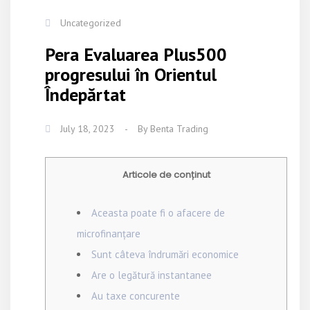
Uncategorized
Pera Evaluarea Plus500
progresului în Orientul
Îndepărtat
July 18, 2023
-
By
Benta Trading
Articole de conținut
Aceasta poate fi o afacere de
microfinanțare
Sunt câteva îndrumări economice
Are o legătură instantanee
Au taxe concurente