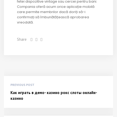
fetei dispozitive vintage sau cercei pentru bani.
Compania oferă acum orice aplicație mobilă
care permite membrilor dacă doriți să-i
confirmați să îmbunătățească aprobarea
vreodată.
Share
PREVIOUS POST
Как играть в демо- казино рокс слоты онлайн-
казино