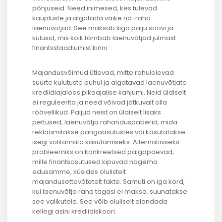
põhjuseid. Need inimesed, kes tulevad
kaupluste ja algatada väike no-raha
laenuvõtjad. See maksab liiga palju soovi ja
kulusid, mis kõik tõmbab laenuvõtjad julmast
finantsstaadiumist kinni.
Majandusvõimud ütlevad, mitte rahulolevad
suurte kulutuste puhul ja algatavad laenuvõtjate
krediidiajaloos pikaajalise kahjumi. Neid üldiselt
ei reguleerita ja need võivad jätkuvalt olla
röövellikud. Paljud neist on üldiselt lisaks
pettused, laenuvõtja rahanduspaberid, mida
reklaamitakse pangaasutustes või kasutatakse
isegi volitamata kasutamiseks. Alternatiivseks
probleemiks on konkreetsed palgapäevad,
mille finantsasutused kipuvad nägema
edusamme, küsides olulistelt
majandusettevõtetelt fakte. Samuti on iga kord,
kui laenuvõtja raha tagasi ei maksa, suunatakse
see valikutele. See võib oluliselt alandada
kellegi asini krediidiskoori.