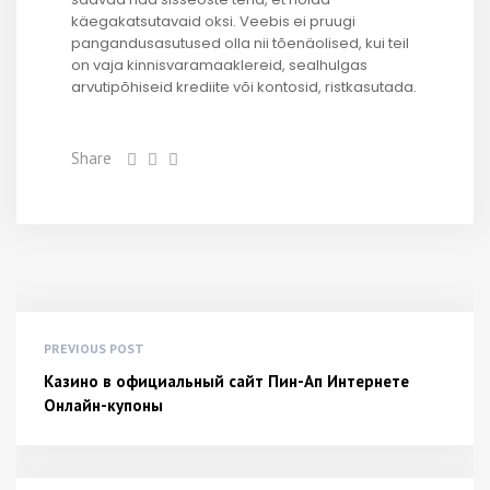
käegakatsutavaid oksi. Veebis ei pruugi
pangandusasutused olla nii tõenäolised, kui teil
on vaja kinnisvaramaaklereid, sealhulgas
arvutipõhiseid krediite või kontosid, ristkasutada.
Share
PREVIOUS POST
Казино в официальный сайт Пин-Ап Интернете
Онлайн-купоны