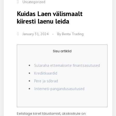
Uncategorized
Kuidas Laen välismaalt
kiiresti laenu leida
January 31, 2024
-
By
Benta Trading
Sisu artiklid
Sularaha ettemaksete finantsasutused
Krediitkaardid
Pere ja sõbrad
Interneti-pangandusasutused
Eelistage kiiret täiustamist, üksikisikule on