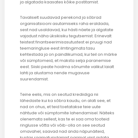
ja algatada kaasates kõike postitamist.
Tavaliselt suudavad perekond ja sõbrad
organisatsiooni asutamiseks raha eraldada,
sest nad usaldavad, kui hästi näete ja algatate
vajadust näha üksikisiku tegutsemist. Erinevalt
teistest finantseerimisasutustest ei pruugi nad
teemaringluse eest ilmtingimata tasu
kehtestada ja on paindlikumad, kui teil on märke
või sümptomeid, et maksta selja paranemise
eest. Siiski peate hoidma sõnumite valikut laialt
lahti ja alustama nende mugavuse
suurendamist.
Teine eelis, mis on seotud krediidiga nii
lähedaste kui ka sõbra kaudu, on alati see, et
nad on ohus, et teid toetatakse teie uute
nähtude või sümptomite lahendamisel. Näiteks
olenemata sellest, kas te ei saa oma tooteid
ringlusse võtta või võib-olla on see seotud
omavahel, saavad nad anda näpunäiteid,
kuidas raamatupidamist parimal viisil aidata.