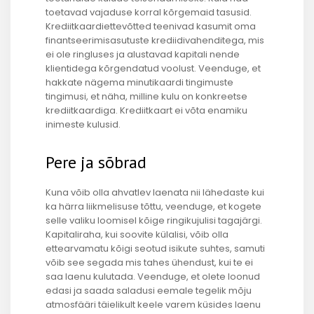
toetavad vajaduse korral kõrgemaid tasusid.
Krediitkaardiettevõtted teenivad kasumit oma
finantseerimisasutuste krediidivahenditega, mis
ei ole ringluses ja alustavad kapitali nende
klientidega kõrgendatud voolust. Veenduge, et
hakkate nägema minutikaardi tingimuste
tingimusi, et näha, milline kulu on konkreetse
krediitkaardiga. Krediitkaart ei võta enamiku
inimeste kulusid.
Pere ja sõbrad
Kuna võib olla ahvatlev laenata nii lähedaste kui
ka härra liikmelisuse tõttu, veenduge, et kogete
selle valiku loomisel kõige ringikujulisi tagajärgi.
Kapitaliraha, kui soovite külalisi, võib olla
ettearvamatu kõigi seotud isikute suhtes, samuti
võib see segada mis tahes ühendust, kui te ei
saa laenu kulutada. Veenduge, et olete loonud
edasi ja saada saladusi eemale tegelik mõju
atmosfääri täielikult keele varem küsides laenu