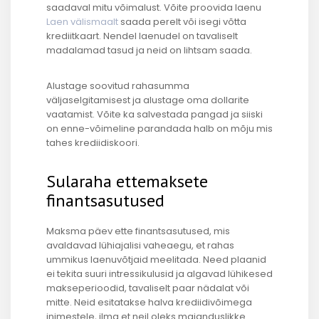
saadaval mitu võimalust. Võite proovida laenu
Laen välismaalt
saada perelt või isegi võtta
krediitkaart. Nendel laenudel on tavaliselt
madalamad tasud ja neid on lihtsam saada.
Alustage soovitud rahasumma
väljaselgitamisest ja alustage oma dollarite
vaatamist.
Võite ka salvestada pangad ja siiski
on enne-võimeline parandada halb on mõju mis
tahes krediidiskoori.
Sularaha ettemaksete
finantsasutused
Maksma päev ette finantsasutused, mis
avaldavad lühiajalisi vaheaegu, et rahas
ummikus laenuvõtjaid meelitada. Need plaanid
ei tekita suuri intressikulusid ja algavad lühikesed
makseperioodid, tavaliselt paar nädalat või
mitte. Neid esitatakse halva krediidivõimega
inimestele, ilma et neil oleks majanduslikke