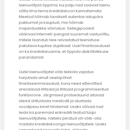
laenuvõtjad õppima, kui palju nad saavad laenu
võtta ilma tema krediidiskoori kannatamata.
Meetod hõlmab tavaliselt autentse isikupära
pakkumist ja kauplust, mis hõlmab
majanduslikke võimalusi. Sellegipoolest
väärivad Interneti-pangad suuremat vastuvõttu,
millele lisandub teie relvastatud teenistuse
pakutava kujutise duplikaat. Uuel finantsasutusel
on ka krediidiaruanne, et õppida abikõlblikkuse
parandamist.
Uutel laenuvõtjatel võib tekkida vajadus
harjutada ainult veebipõhist
finantseerimisasutust, kuna need ettevõtted
arendavad lihtsaid ja lihtsaid programmeeritud
funktsioone. Järgmised protseduurid aitavad
ideed ühtlustada meetodit ja alustada
voodipesu kiiret hindamist. Lisaks võivad nad
leida ka paremaid erikrediiti teatud tüüpi
laenuvõtjatele, näiteks piiratud või võib-olla
madala krediidiskooriga laenuvõtjatele. Lisaks
saavad nad sisseoste teha, et hoida