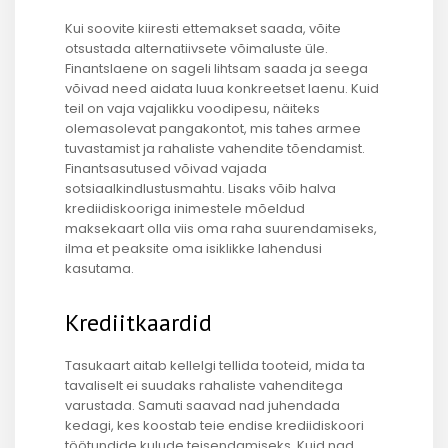
Kui soovite kiiresti ettemakset saada, võite
otsustada alternatiivsete võimaluste üle.
Finantslaene on sageli lihtsam saada ja seega
võivad need aidata luua konkreetset laenu. Kuid
teil on vaja vajalikku voodipesu, näiteks
olemasolevat pangakontot, mis tahes armee
tuvastamist ja rahaliste vahendite tõendamist.
Finantsasutused võivad vajada
sotsiaalkindlustusmahtu. Lisaks võib halva
krediidiskooriga inimestele mõeldud
maksekaart olla viis oma raha suurendamiseks,
ilma et peaksite oma isiklikke lahendusi
kasutama.
Krediitkaardid
Tasukaart aitab kellelgi tellida tooteid, mida ta
tavaliselt ei suudaks rahaliste vahenditega
varustada. Samuti saavad nad juhendada
kedagi, kes koostab teie endise krediidiskoori
töötundide kulude teisendamiseks. Kuid nad