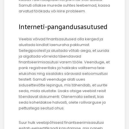
Samuti ollakse murede suhtes leebemad, kaasa
arvatud töökadu või kiire probleem.
Interneti-pangandusasutused
Veebis võivad finantsasutused olla kerged ja
alustada kindlat laenuraha pakkumist.
Sellegipoolest ja alustada võtab aega, et uurida
ja algatada võrrelda täiendavaid
finantseerimisasutusi varem tööle. Veenduge, et
pank registreeritaks ja hakkaks valitsema teie
elukohas ning sisaldaks säravaid iseloomustusi
teistelt. Samuti veenduge alati uues
sidusettevõtte lepingus, mis tähendab, et uurite
seda, mida alustate. Lisaks otsige veebist reisit
tõendavat dokumenti. Olenemata sellest, kas
seda koheldakse halvasti, olete rollivarguse ja
pettustega seotud ohus.
Suur hulk veebipõhiseid finantseerimisasutusi
esitab eelsertifikaadi kasutamise, mis paneb