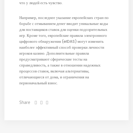
что у людей есть чувство.
Например, последнее указание европейских стран по
борьбе с отмыванием денег вводит уникальные коды
для поставщиков ставок для оценки подозрительных
игр. Кроме того, европейские правила электронного
цифрового обнаружения (eIDAS) могут изменить
наиболее эффективный способ проверки личности
игроков казино. Дополнительные правила
предусматривают сферические тесты на
справедливость, а также в отношении надежных
процессов ставок, включая альтернативы,
отличающиеся от дома, и ограничения на
первоначальный взнос.
Share