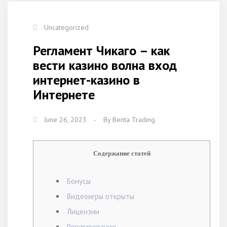
Uncategorized
Регламент Чикаго – как
вести казино волна вход
интернет-казино в
Интернете
June 26, 2023
-
By
Benta Trading
Содержание статей
Бонусы
Видеоигры открыты
Лицензии
Регулирование