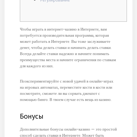
Чтобы играть в интернет-казино в Интернете, вам
потребуется производительная программа, которая
может работать в Интернете. Вы тоже заслуживаете
денег, чтобы делать ставки и начинать делать ставки.
Всегда делайте ставки надежно и начните понимать
преимущества места и начните ограничения по ставкам
для каждого из них.
Поэкспериментируйте с новой удачей в онлайн-играх
на игровых автоматах, переместите кости в кости или
посмотрите, сможете ли вы сорвать джекпот с
помощью бинго.
В твоем случае есть вещь из казино.
Бонусы
Дополнительные бонусы онлайн-казино — это простой
способ сделать ставки в Интернете. Может быть