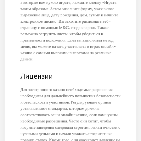
в которые вам нужно играть, нажмите кнопку «Играть
таким образом». Затем заполните форму, указав свое
выражение лица, дату рождения, дом, сумму и начните
электронное письмо. Вы захотите распознать веб-
страницу с помощью M&C, создав пароль. Также
возможно загрузить листы, чтобы убедиться в
правильности положения. Если вы выполнили метод
меню, вы можете начать участвовать в играх онлайн-
казино с самыми высокими выплатами на реальные
деньги.
Лицензии
Для электронного казино необходимые разрешения
необходимы для дальнейшего повышения безопасности
и безопасности участников. Регулирующие органы
устанавливают стандарты, которым должны
соответствовать ваши онлайн-казино, если вам нужны
необходимые разрешения. Часто они хотят, чтобы
игорные заведения следовали строгим планам очистки с
нулевыми деньгами и начали уважать авторитетные
правила ставок. Кроме того, они оказывают давление на