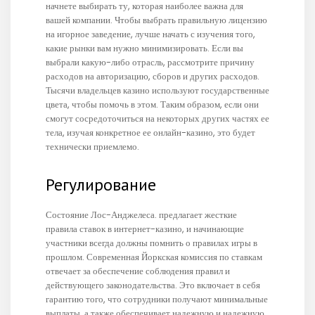
начнете выбирать ту, которая наиболее важна для
вашей компании. Чтобы выбрать правильную лицензию
на игорное заведение, лучше начать с изучения того,
какие рынки вам нужно минимизировать. Если вы
выбрали какую-либо отрасль, рассмотрите причину
расходов на авторизацию, сборов и других расходов.
Тысячи владельцев казино используют государственные
цвета, чтобы помочь в этом. Таким образом, если они
смогут сосредоточиться на некоторых других частях ее
тела, изучая конкретное ее онлайн-казино, это будет
технически приемлемо.
Регулирование
Состояние Лос-Анджелеса. предлагает жесткие
правила ставок в интернет-казино, и начинающие
участники всегда должны помнить о правилах игры в
прошлом. Современная Йоркская комиссия по ставкам
отвечает за обеспечение соблюдения правил и
действующего законодательства. Это включает в себя
гарантию того, что сотрудники получают минимальные
выплаты, а также обеспечивает надежную и надежную