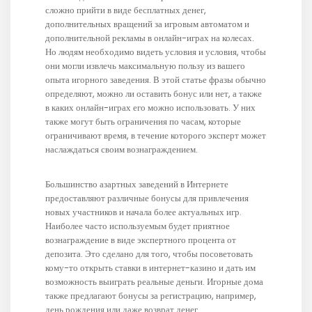
сложно прийти в виде бесплатных денег,
дополнительных вращений за игровым автоматом и
дополнительной рекламы в онлайн-играх на колесах.
Но людям необходимо видеть условия и условия, чтобы
они могли извлечь максимальную пользу из вашего
опыта игорного заведения. В этой статье фразы обычно
определяют, можно ли оставить бонус или нет, а также
в каких онлайн-играх его можно использовать. У них
также могут быть ограничения по часам, которые
ограничивают время, в течение которого эксперт может
наслаждаться своим вознаграждением.
Большинство азартных заведений в Интернете
предоставляют различные бонусы для привлечения
новых участников и начала более актуальных игр.
Наиболее часто используемым будет приятное
вознаграждение в виде экспертного процента от
депозита. Это сделано для того, чтобы посоветовать
кому-то открыть ставки в интернет-казино и дать им
возможность выиграть реальные деньги. Игорные дома
также предлагают бонусы за регистрацию, например,
день рождения или даже возврат денег.