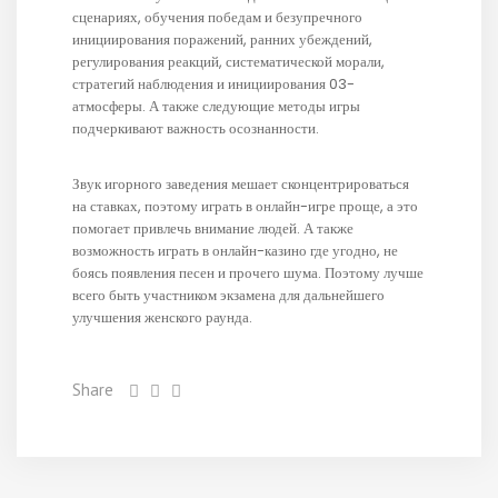
сценариях, обучения победам и безупречного
инициирования поражений, ранних убеждений,
регулирования реакций, систематической морали,
стратегий наблюдения и инициирования 03-
атмосферы. А также следующие методы игры
подчеркивают важность осознанности.
Звук игорного заведения мешает сконцентрироваться
на ставках, поэтому играть в онлайн-игре проще, а это
помогает привлечь внимание людей. А также
возможность играть в онлайн-казино где угодно, не
боясь появления песен и прочего шума. Поэтому лучше
всего быть участником экзамена для дальнейшего
улучшения женского раунда.
Share