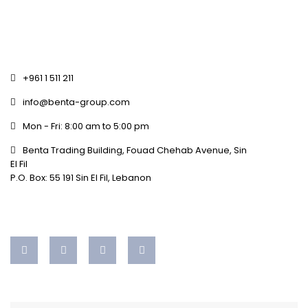
+961 1 511 211
info@benta-group.com
Mon - Fri: 8:00 am to 5:00 pm
Benta Trading Building, Fouad Chehab Avenue, Sin
El Fil
P.O. Box: 55 191 Sin El Fil, Lebanon