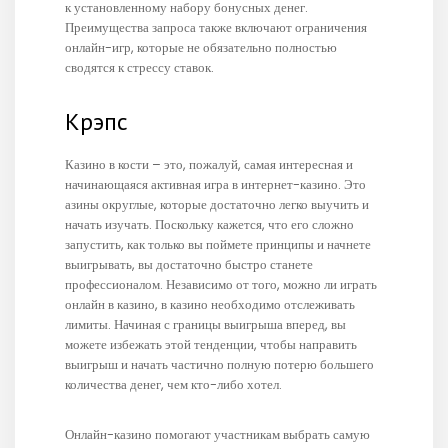
к установленному набору бонусных денег.
Преимущества запроса также включают ограничения
онлайн-игр, которые не обязательно полностью
сводятся к стрессу ставок.
Крэпс
Казино в кости – это, пожалуй, самая интересная и
начинающаяся активная игра в интернет-казино. Это
азины округлые, которые достаточно легко выучить и
начать изучать. Поскольку кажется, что его сложно
запустить, как только вы поймете принципы и начнете
выигрывать, вы достаточно быстро станете
профессионалом. Независимо от того, можно ли играть
онлайн в казино, в казино необходимо отслеживать
лимиты. Начиная с границы выигрыша вперед, вы
можете избежать этой тенденции, чтобы направить
выигрыш и начать частично полную потерю большего
количества денег, чем кто-либо хотел.
Онлайн-казино помогают участникам выбрать самую