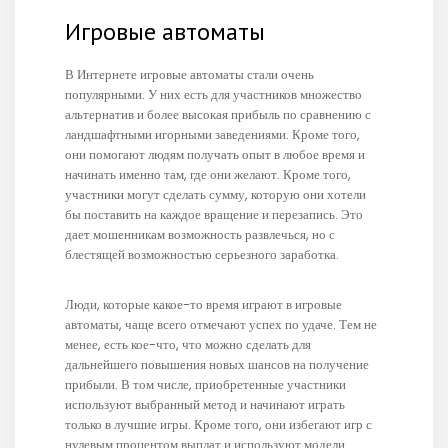
Игровые автоматы
В Интернете игровые автоматы стали очень
популярными. У них есть для участников множество
альтернатив и более высокая прибыль по сравнению с
ландшафтными игорными заведениями. Кроме того,
они помогают людям получать опыт в любое время и
начинать именно там, где они желают. Кроме того,
участники могут сделать сумму, которую они хотели
бы поставить на каждое вращение и перезапись. Это
дает мошенникам возможность развлечься, но с
блестящей возможностью серьезного заработка.
Люди, которые какое-то время играют в игровые
автоматы, чаще всего отмечают успех по удаче. Тем не
менее, есть кое-что, что можно сделать для
дальнейшего повышения новых шансов на получение
прибыли. В том числе, приобретенные участники
используют выбранный метод и начинают играть
только в лучшие игры. Кроме того, они избегают игр с
нулевым процентом выплат и используют модели