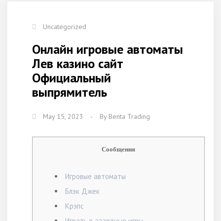
Uncategorized
Онлайн игровые автоматы
Лев казино сайт
Официальный
выпрямитель
May 15, 2023
-
By
Benta Trading
Сообщения
Игровые автоматы
Блэк Джек
Крэпс
Играть в азартные игры