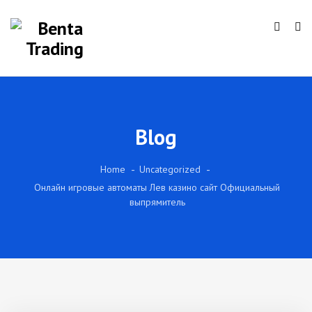
Blog
Home
Uncategorized
Онлайн игровые автоматы Лев казино сайт Официальный
выпрямитель