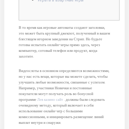
В то время как игровые автоматы создают заголовки,
это может быть крупный джекпот, полученный в вашем
блестящем игорном заведении на Стрип. Но будьте
готовы испытать онлайн-игры прямо здесь, через
компьютер, сотовый телефон или продукт, когда
захотите.
Видеослоты в основном определяются возможностями,
но у нас есть вещи, которые вы можете сделать, чтобы
улучшить любые возможности, связанные с успехом.
Например, участники Новички и постоянные
покупатели могут получать роль во бонусной
программе
Лев казино сайт
. должны были следовать
очевидному методу, который включает в себя
использование онлайн-игр с большими
комиссионными, и инициировать размещение линий
выплат внутри и снаружи.