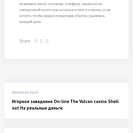
позвонить им по сотовому телефону, написать по
электронной почте или остаться в чате в ответах, если
хотите, чтобы корреспонденция обычно удалялась
каждый день.
Share
PREVIOUS POST
Игорное заведение On-line The Vulcan casino Shell
out На реальные деньги