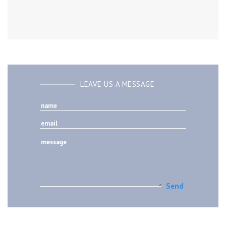
LEAVE US A MESSAGE