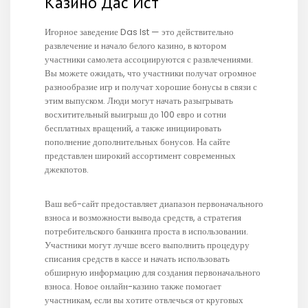
Казино Дас Ист
Игорное заведение Das Ist — это действительно
развлечение и начало белого казино, в котором
участники самолета ассоциируются с развлечениями.
Вы можете ожидать, что участники получат огромное
разнообразие игр и получат хорошие бонусы в связи с
этим выпуском. Люди могут начать разыгрывать
восхитительный выигрыш до 100 евро и сотни
бесплатных вращений, а также инициировать
пополнение дополнительных бонусов. На сайте
представлен широкий ассортимент современных
джекпотов.
Ваш веб-сайт предоставляет диапазон первоначального
взноса и возможности вывода средств, а стратегия
потребительского банкинга проста в использовании.
Участники могут лучше всего выполнить процедуру
списания средств в кассе и начать использовать
обширную информацию для создания первоначального
взноса. Новое онлайн-казино также помогает
участникам, если вы хотите отвлечься от круговых