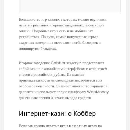
Большинство игр казино, в которых можно научиться
играть в реальных игорных заведениях, происходят
онлайн. Подобные игры есть и на мобильных
устройствах. По сути, самые популярные игры в
азартных заведениях включают в себя блэкджек и
инициируют блэкджек.
Игорное заведение Cobber зачастую представляет
собой казино с английским интерфейсом и открытием
счетов в российских рублях. Их главная
привлекательность на самом деле заключается в их
особой безопасности.
Он имеет множество вариантов
депозита и использует новую платформу WebMoney
для его накопления и начала вывода средств.
Интернет-казино Коббер
Если вам нужно играть в игры в азартных играх на