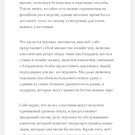
выплат, используя безопасные и надежные способы.
Тем не менее, на сайте есть низкие ограничения на
флэшбеки раз в неделю, однако весеннее время босса
достигает этого по своему усмотрению для очень
важных участников.
Что касается игровых автоматов, ваш веб-сайт
представляет собой множество онлайн-игр, включая
классические ретро-игры, такие как блэкджек, кости и
ставки в онлайн-казино, включив изменения, связанные
с блэкджеком, чтобы предоставить идеальных людей,
подходящих для вас. исследовать. Мы даже являемся
хорошим способом использовать новую удачу с
одними из самых больших джекпотов на рынке, в
подарках, которые могут принести бесчисленные евро.
Сайт видит, что не все участники могут получить
одинаковый уровень опыта, и предоставляют
преданный своему делу персонал по обслуживанию
клиентов, который помогает им распространять новые
знаки, которые они могли бы носить. Кроме того, веб-