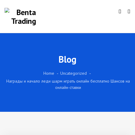
Blog
Home
Uncategorized
Награды и начало леди шарм играть онлайн бесплатно Шансов на
онлайн-ставки