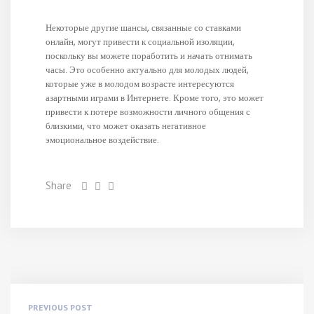
Некоторые другие шансы, связанные со ставками
онлайн, могут привести к социальной изоляции,
поскольку вы можете поработить и начать отнимать
часы. Это особенно актуально для молодых людей,
которые уже в молодом возрасте интересуются
азартными играми в Интернете. Кроме того, это может
привести к потере возможности личного общения с
близкими, что может оказать негативное
эмоциональное воздействие.
Share
PREVIOUS POST