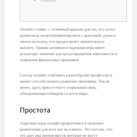
Онлайн-ставки — отличный вариант для тех, кто хочет
развлечься, поэкспериментировать с девушкой, удачи и
начать исчезать, что предполагает значительную
выплату. Однако активная и надежная игра имеет
решающее значение для предотвращения зависимости и
появления финансовых признаков.
Сектор онлайн-гемблинга разнообразит профессии и
начнет способствовать развитию экономики.
Тем не
менее, здесь присутствует социальная связь,
объединяющая геймеров со всего мира.
Простота
Азартные игры онлайн превратились в приятное
развлечение для всех нас на планете. Это потому, что
это дает ряд преимуществ, которые не могут