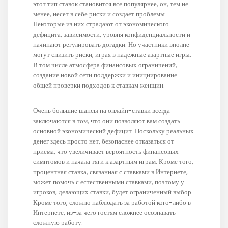
этот тип ставок становится все популярнее, он, тем не
менее, несет в себе риски и создает проблемы.
Некоторые из них страдают от экономического
дефицита, зависимости, уровня конфиденциальности и
начинают регулировать догадки. Но участники вполне
могут снизить риски, играя в надежные азартные игры.
В том числе атмосфера финансовых ограничений,
создание новой сети поддержки и инициирование
общей проверки подходов к ставкам женщин.
Очень большие шансы на онлайн-ставки всегда
заключаются в том, что они позволяют вам создать
основной экономический дефицит. Поскольку реальных
денег здесь просто нет, безопаснее отказаться от
приема, что увеличивает вероятность финансовых
симптомов и начала тяги к азартным играм. Кроме того,
процентная ставка, связанная с ставками в Интернете,
может помочь с естественными ставками, поэтому у
игроков, делающих ставки, будет ограниченный выбор.
Кроме того, сложно наблюдать за работой кого-либо в
Интернете, из-за чего гостям сложнее осознавать
сложную работу.