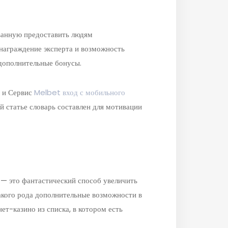
ванную предоставить людям
награждение эксперта и возможность
дополнительные бонусы.
р и Сервис
Melbet вход с мобильного
й статье словарь составлен для мотивации
 — это фантастический способ увеличить
такого рода дополнительные возможности в
ет-казино из списка, в котором есть