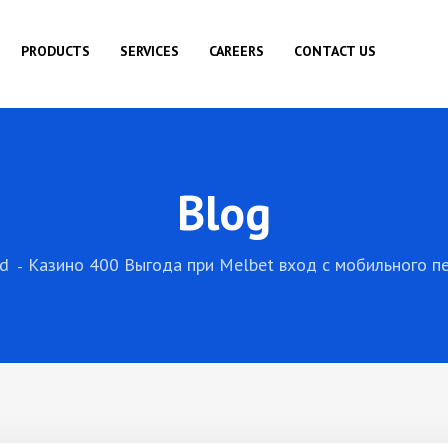
PRODUCTS
SERVICES
CAREERS
CONTACT US
Blog
ed
Казино 400 Выгода при Melbet вход с мобильного п