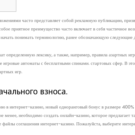
ложениями часто представляет собой рекламную публикацию, приз
обое приятное преимущество часто включает в себя частичное воз
 начать понимать терминологию, ранее обозначающую следующие 
ат определенную лексику, а также, например, правила азартных иг
е игровые автоматы с бесплатными спинами. стартовых сфер. В это
артных игр.
ачального взноса.
цию в интернет-казино, новый одноранговый бонус в размере 400%
 не менее, необходимо создать онлайн-казино, которое предлагает 
е файлы соглашения интернет-казино. Пожалуйста, выберите интерн