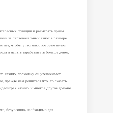
нтересных функций и разыграть призы.
ений за первоначальный взнос в размере
хотите, чтобы участники, которые имеют
олл и начать зарабатывать больше денег,
т-казино, поскольку он увеличивает
ю, прежде чем решиться что-то сказать.
деоиграх казино, и многое другое должно
то, безусловно, необходимо для