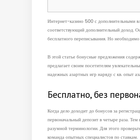
Интернет-казино 500 с дополнительными в
соответствующий дополнительный доход. Ос
бесплатного переписывания.
Но необходимо
В этой статье бонусные предложения содерж
предлагает своим посетителям увлекательны
надежных азартных игр наряду с кв. опыт аз
Бесплатно, без первон
Когда дело доходит до бонусов за регистра
первоначальный депозит в четыре раза. Тем
разумной терминологии. Для этого проверьт
команда опытных специалистов по ставкам.