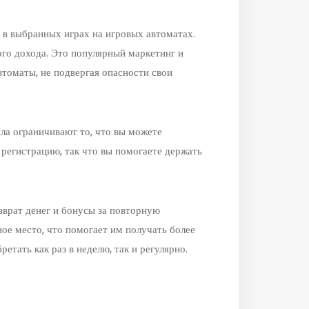
й в выбранных играх на игровых автоматах.
ного дохода. Это популярный маркетинг и
втоматы, не подвергая опасности свои
ила ограничивают то, что вы можете
регистрацию, так что вы помогаете держать
врат денег и бонусы за повторную
ое место, что помогает им получать более
тать как раз в неделю, так и регулярно.