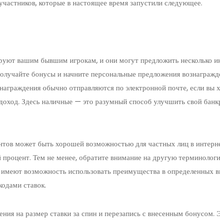
участников, которые в настоящее время запустили следующее.
руют вашим бывшим игрокам, и они могут предложить несколько и
 получайте бонусы и начните персональные предложения вознагражд
ознаграждения обычно отправляются по электронной почте, если вы 
доход. Здесь наличные — это разумный способ улучшить свой банкр
нтов может быть хорошей возможностью для частных лиц в интерне
процент. Тем не менее, обратите внимание на другую терминологи
 имеют возможность использовать преимущества в определенных ви
одами ставок.
ия на размер ставки за спин и перезапись с внесенным бонусом. Э