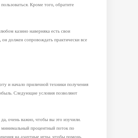
пользоваться. Кроме того, обратите
 любом казино наверняка есть свои
, он должен сопровождать практически все
оту и начало приличной техники получения
прибыль. Следующие условия позволяют
да, очень важно, чтобы вы это изучили.
ть минимальный процентный поток по
ичения на азартные игры, чтобы помочь