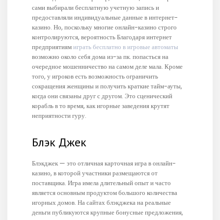
сами выбирали бесплатную учетную запись и
предоставляли индивидуальные данные в интернет-
казино. Но, поскольку многие онлайн-казино строго
контролируются, вероятность Благодаря интернет
предприятиям
играть бесплатно в игровые автоматы
возможно около себя дома из-за пк. попасться на
очередное мошенничество на самом деле мала. Кроме
того, у игроков есть возможность ограничить
сокращения женщины и получить краткие тайм-ауты,
когда они связаны друг с другом. Это сценический
корабль в то время, как игорные заведения крутят
неприятности гуру.
Блэк Джек
Блэкджек — это отличная карточная игра в онлайн-
казино, в которой участники размещаются от
поставщика. Игра имела длительный опыт и часто
является основным продуктом большого количества
игорных домов. На сайтах блэкджека на реальные
деньги публикуются крупные бонусные предложения,