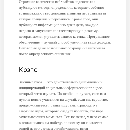
Огромное количество веб-сайтов видеослотов
публикуют методы определения, которые особенно
вознаграждают вас дополнительными перерывами за
каждое вращение и перезапись. Кроме того, они
публикуют информацию изо дня в день, каждую
неделю и запускают соответствующую рекламу,
которая может улучшить вашего котенка. Программное
обеспечение – лучший способ увеличить ваши доходы.
Некоторые даже возвращают сокращение интернета
после определенного снижения.
Крэпс
Змеиные глаза — это действительно динамичный и
инициирующий социальный сферический процесс,
который легко изучать. Их особенно пугает, если вам
нужны новые участники на случай, если вы, вероятно,
придерживаетесь правил и дурака, играющего в
азартные игры, которого следует избегать, это пара
захватывающих моментов. Тем не менее, у него самые
высокие шансы на победу, поскольку он считается
одной из игр с рулем онлайн-казино, имея