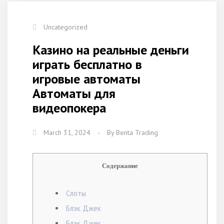
Uncategorized
Казино на реальные деньги
играть бесплатно в
игровые автоматы
Автоматы для
видеопокера
March 31, 2024
-
By
Benta Trading
Содержание
Слоты
Блэк Джек
Блэк Джек