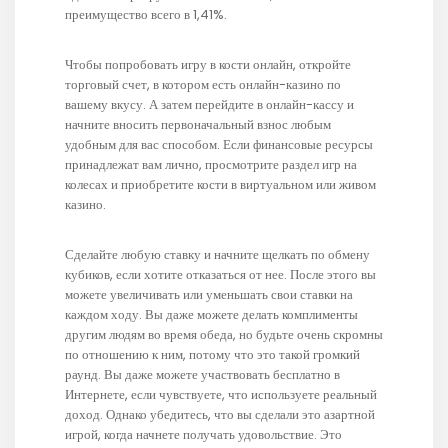
преимущество всего в 1,41%.
Чтобы попробовать игру в кости онлайн, откройте
торговый счет, в котором есть онлайн-казино по
вашему вкусу. А затем перейдите в онлайн-кассу и
начните вносить первоначальный взнос любым
удобным для вас способом. Если финансовые ресурсы
принадлежат вам лично, просмотрите раздел игр на
колесах и приобретите кости в виртуальном или живом
казино.
Сделайте любую ставку и начните щелкать по обмену
кубиков, если хотите отказаться от нее. После этого вы
можете увеличивать или уменьшать свои ставки на
каждом ходу. Вы даже можете делать комплименты
другим людям во время обеда, но будьте очень скромны
по отношению к ним, потому что это такой громкий
раунд. Вы даже можете участвовать бесплатно в
Интернете, если чувствуете, что используете реальный
доход. Однако убедитесь, что вы сделали это азартной
игрой, когда начнете получать удовольствие. Это