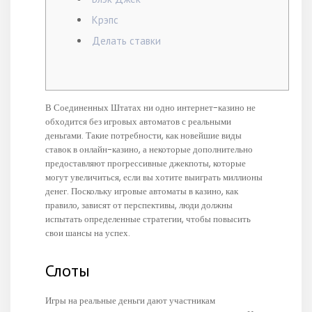
Крэпс
Делать ставки
В Соединенных Штатах ни одно интернет-казино не
обходится без игровых автоматов с реальными
деньгами. Такие потребности, как новейшие виды
ставок в онлайн-казино, а некоторые дополнительно
предоставляют прогрессивные джекпоты, которые
могут увеличиться, если вы хотите выиграть миллионы
денег.
Поскольку игровые автоматы в казино, как
правило, зависят от перспективы, люди должны
испытать определенные стратегии, чтобы повысить
свои шансы на успех.
Слоты
Игры на реальные деньги дают участникам