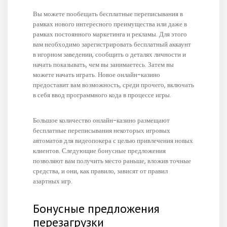
Вы можете пообещать бесплатные переписывания в
рамках нового интересного преимущества или даже в
рамках постоянного маркетинга и рекламы. Для этого
вам необходимо зарегистрировать бесплатный аккаунт
в игорном заведении, сообщить о деталях личности и
начать показывать, чем вы занимаетесь. Затем вы
можете начать играть. Новое онлайн-казино
предоставит вам возможность, среди прочего, включать
в себя ввод программного кода в процессе игры.
Большое количество онлайн-казино размещают
бесплатные переписывания некоторых игровых
автоматов для видеопокера с целью привлечения новых
клиентов. Следующие бонусные предложения
позволяют вам получить место раньше, вложив точные
средства, и они, как правило, зависят от правил
азартных игр.
Бонусные предложения
перезагрузки