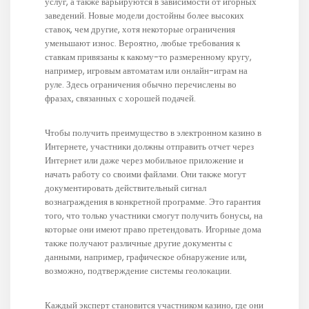
услуг, а также варьируются в зависимости от игорных
заведений. Новые модели достойны более высоких
ставок, чем другие, хотя некоторые ограничения
уменьшают износ. Вероятно, любые требования к
ставкам привязаны к какому-то размеренному кругу,
например, игровым автоматам или онлайн-играм на
руле. Здесь ограничения обычно перечислены во
фразах, связанных с хорошей подачей.
Чтобы получить преимущество в электронном казино в
Интернете, участники должны отправить отчет через
Интернет или даже через мобильное приложение и
начать работу со своими файлами. Они также могут
документировать действительный сигнал
вознаграждения в конкретной программе. Это гарантия
того, что только участники смогут получить бонусы, на
которые они имеют право претендовать. Игорные дома
также получают различные другие документы с
данными, например, графическое обнаружение или,
возможно, подтверждение системы геолокации.
Каждый эксперт становится участником казино, где они