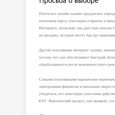
Почти все онлайн-казино предлагают опреде
платежная карта, платежная открытка и нач
Интернете, поскольку она дает вам опасност
на продажу, которые могут быстро накаплив
Другие популярные интернет-казино, имеющ
потому что она обеспечивает быстрый, без
обрабатываются после межличностного реес
Самыми популярными вариантами первоначал
электронным финансам и начальная скорост
убедиться, что некоторые участники действи
KYC. Фактический процесс, как правило, сос