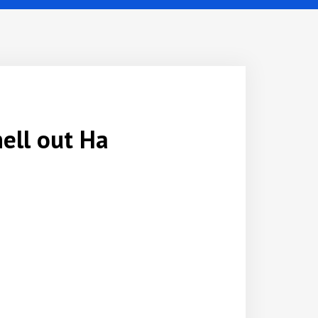
ell out На