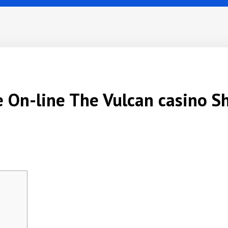
On-line The Vulcan casino Sh