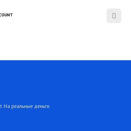
CCOUNT
ut На реальные деньги