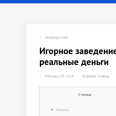
Uncategorized
Игорное заведение 
реальные деньги
February 29, 2024
-
By
Benta Trading
Статьи
Бонусы