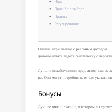
Игры
Просьба о выборе
Правда
Регулирование
Онлайн-игры казино с реальным доходом — э
должны начать видеть генетическую вероятн
Лучшие онлайн-казино предлагают вам неско
вы.
Они могут потребовать от вас указать с
Бонусы
Лучшее онлайн-казино, в котором вы тратит