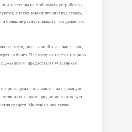
, они доступны на мобильных устройствах,
руются, а также имеют лучший код ставок,
 и большие размеры выплат, что делает их
ество методов из вечной классики казино,
играть в бинго. В некоторых из этих игорных
 с джекпотом, предоставляя участникам
е игорные дома соглашаются на огромную
инство из них также предоставляют новую
ятия средств. Многие из них также