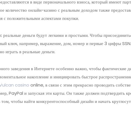
едоставляются в виде первоначального взноса, который имеют пар
шое количество онлайн-казино с реальным доходом также предоста
ия с положительными аспектами покупки.
: реальные деньги будут легкими и простыми. Чтобы присоединить
овый ключ, например, выражение, дом, номер и первые 3 цифры SSN.
но играть в реальные деньги.
рного заведения в Интернете особенно важно, чтобы фактические д
оментальное накопление и инициировать быстрое распространение
Vulcan casino
online, в связи с этим прекрасно проводить собств
мер, PayPal и запуская эти карты. Он также должен подтвердить кр
 том, чтобы найти конкурентоспособный дизайн и начать круглосут