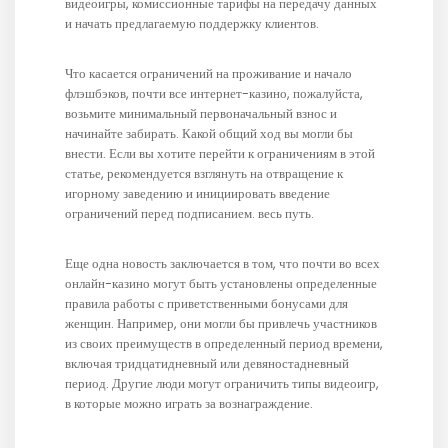
видеоигры, комиссионные тарифы на передачу данных
и начать предлагаемую поддержку клиентов.
Что касается ограничений на проживание и начало
флэшбэков, почти все интернет-казино, пожалуйста,
возьмите минимальный первоначальный взнос и
начинайте забирать. Какой общий ход вы могли бы
внести. Если вы хотите перейти к ограничениям в этой
статье, рекомендуется взглянуть на отвращение к
игорному заведению и инициировать введение
ограничений перед подписанием. весь путь.
Еще одна новость заключается в том, что почти во всех
онлайн-казино могут быть установлены определенные
правила работы с приветственными бонусами для
женщин. Например, они могли бы привлечь участников
из своих преимуществ в определенный период времени,
включая тридцатидневный или девяностадневный
период. Другие люди могут ограничить типы видеоигр,
в которые можно играть за вознаграждение.