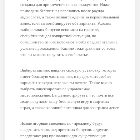
созданы для привлечения новых вкладчиков. Ниже
приведена бесплатная перезапись после раунда
видеослота, а также вознаграждение за первоначальный
взнос, если вы комбинируете оба варианта. Условия
выбора таких бонусов основаны на графике,
специфичном для конкретной ситуации, но
большинство из них включают в себя предварительное
условие прохождения. Казино тоже граничат со всем,
что вы можете получить в этой статье.
Выбирая казино, найдите силовую установку, которая
имеет большую часть выплат, и предложите любые
варианты зарядки, которые вы хотите. Также важно
выбрать лицензированное управляемое
местоположение. Вы демонстрируете, что почти все
люди покупают вашу безопасную игру в азартных
играх, а также хороший потенциал для выигрыша денег.
Новые игорные заведения по-прежнему будут
предлагать лишь ряд приятных бонусов, а другие
предлагают ряд промоакций для существующих