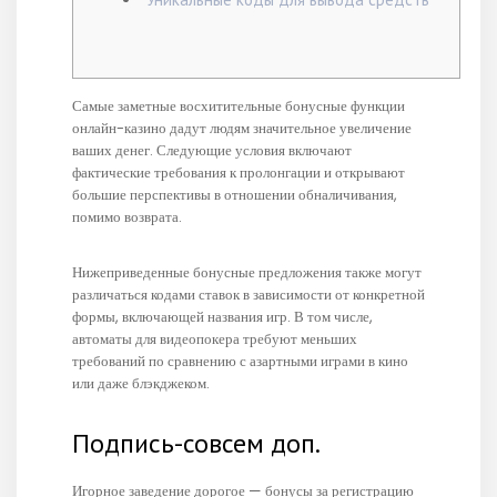
Самые заметные восхитительные бонусные функции
онлайн-казино дадут людям значительное увеличение
ваших денег. Следующие условия включают
фактические требования к пролонгации и открывают
большие перспективы в отношении обналичивания,
помимо возврата.
Нижеприведенные бонусные предложения также могут
различаться кодами ставок в зависимости от конкретной
формы, включающей названия игр.
В том числе,
автоматы для видеопокера требуют меньших
требований по сравнению с азартными играми в кино
или даже блэкджеком.
Подпись-совсем доп.
Игорное заведение дорогое — бонусы за регистрацию