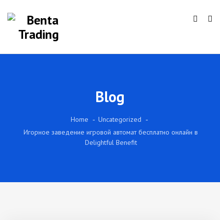
Blog
Home
Uncategorized
Игорное заведение игровой автомат бесплатно онлайн в
Delightful Benefit