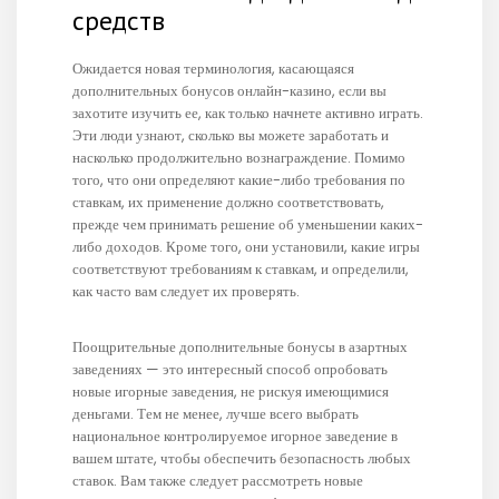
средств
Ожидается новая терминология, касающаяся
дополнительных бонусов онлайн-казино, если вы
захотите изучить ее, как только начнете активно играть.
Эти люди узнают, сколько вы можете заработать и
насколько продолжительно вознаграждение. Помимо
того, что они определяют какие-либо требования по
ставкам, их применение должно соответствовать,
прежде чем принимать решение об уменьшении каких-
либо доходов. Кроме того, они установили, какие игры
соответствуют требованиям к ставкам, и определили,
как часто вам следует их проверять.
Поощрительные дополнительные бонусы в азартных
заведениях — это интересный способ опробовать
новые игорные заведения, не рискуя имеющимися
деньгами. Тем не менее, лучше всего выбрать
национальное контролируемое игорное заведение в
вашем штате, чтобы обеспечить безопасность любых
ставок. Вам также следует рассмотреть новые