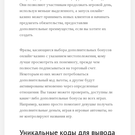
Они позволяют участникам продолжать игровой день,
используя меньше выделенного, а запуск онлайн-
казино может принимать новых клиентов и начинать
предлагать обязательства, предоставляя
дополнительные преимущества, если вы хотите их
создать.
Фразы, касающиеся выбора дополнительных бонусов
онлайн-казино с указанием местоположения, кому
лучше просмотреть их понемногу, прежде чем
полностью подписываться на торговый счет.
Некоторым из них может потребоваться
дополнительный код льготы, а другие будут
активированы мгновенно через определенные
отношения. Вы также можете проверить, доступны ли
какие-либо дополнительные бонусы во всех играх.
Например, казино просто помогают девушке получать
дополнительные деньги, играя в игровые автоматы, но
не контролируют названия игр.
Уникальные коды для вывода