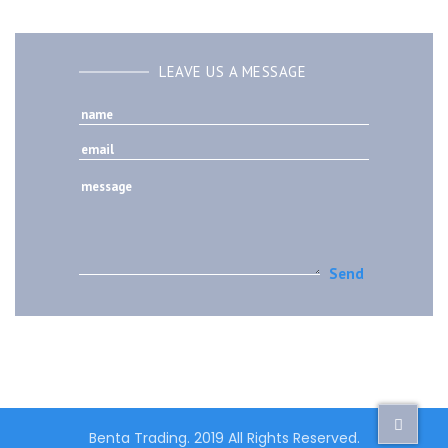
LEAVE US A MESSAGE
Benta Trading. 2019 All Rights Reserved.