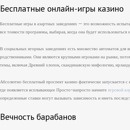
Бесплатные онлайн-игры казино
Бесплатные игры в азартных заведениях — это возможность испытат
все тонкости программы, выбирая, когда она будет использоваться 
В социальных игорных заведениях есть множество автоматов для в
родственниками. Они являются крупными игроками на рынке, пото
темы, включая Древний хлопок, скандинавскую мифологию, ирланд
Абсолютно бесплатный проспект казино фактически запускается с 
где появляется всплывающее Просто-напросто начните
игровой кл
определенные ставки могут вызывать зависимость и иметь последс
Вечность барабанов