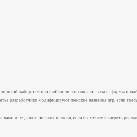
широкий выбор тем или шаблонов и позволяют начать формы онлайн
атье разработчики модифицируют женские названия игр, если требу
сными и не давать никаких шансов, если вы хотите выиграть реаль