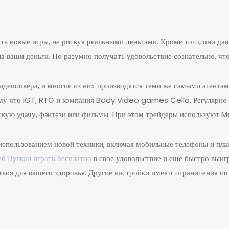
ь новые игры, не рискуя реальными деньгами. Кроме того, они даю
на ваши деньги. Но разумно получать удовольствие сознательно, чт
идеопокера, и многие из них производятся теми же самыми агентам
му что IGT, RTG и компания Body Video games Cello. Регулярно 
скую удачу, фэнтези или фильмы. При этом трейдеры используют M
использованием новой техники, включая мобильные телефоны и план
уб Вулкан играть бесплатно
в свое удовольствие и еще быстро выиг
твия для вашего здоровья. Другие настройки имеют ограничения по