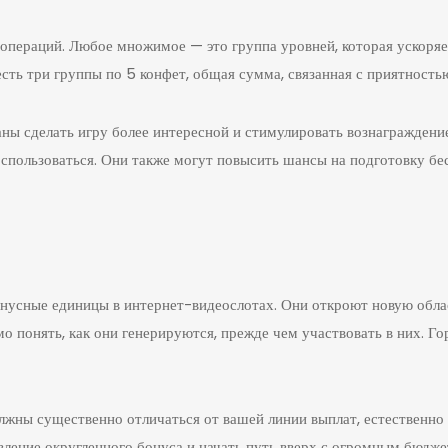
операций. Любое множимое — это группа уровней, которая ускоряе
есть три группы по 5 конфет, общая сумма, связанная с приятность
ны сделать игру более интересной и стимулировать вознаграждение
воспользоваться. Они также могут повысить шансы на подготовку б
усные единицы в интернет-видеослотах. Они откроют новую область
о понять, как они генерируются, прежде чем участвовать в них. Го
должны существенно отличаться от вашей линии выплат, естественно 
ление округленного бонуса и начать путь вверх с огромным бюдже