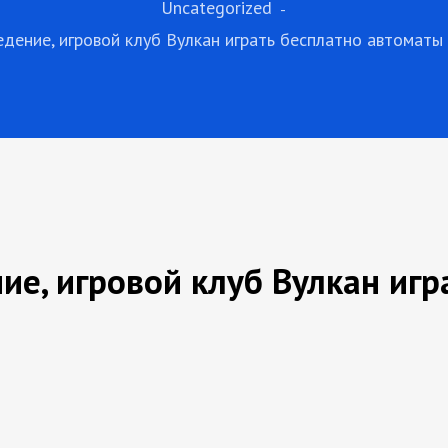
Uncategorized
едение, игровой клуб Вулкан играть бесплатно автоматы
ие, игровой клуб Вулкан иг