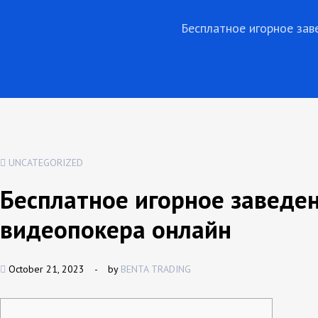
Бесплатное игорное зав
UNCATEGORIZED
Бесплатное игорное заведен
видеопокера онлайн
October 21, 2023
-
by
BENTA TRADING