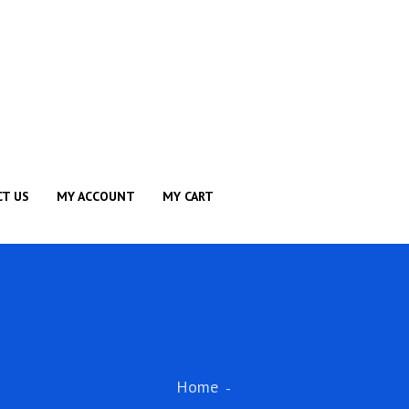
T US
MY ACCOUNT
MY CART
Home